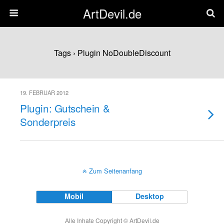
ArtDevil.de
Tags › Plugin NoDoubleDiscount
19. FEBRUAR 2012
Plugin: Gutschein &
Sonderpreis
Zum Seitenanfang
Mobil
Desktop
Alle Inhate Copyright © ArtDevil.de